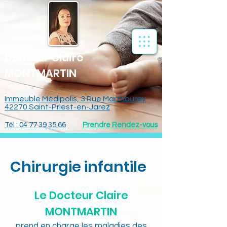
Docteur Claire
MONTMARTIN
Immeuble Médipolis, 3 Rue Marthourey
42270 Saint-Priest-en-Jarez
Tél : 04 77 39 35 66
Prendre Rendez-vous
Chirurgie infantile
Le Docteur Claire
MONTMARTIN
prend en charge les maladies des