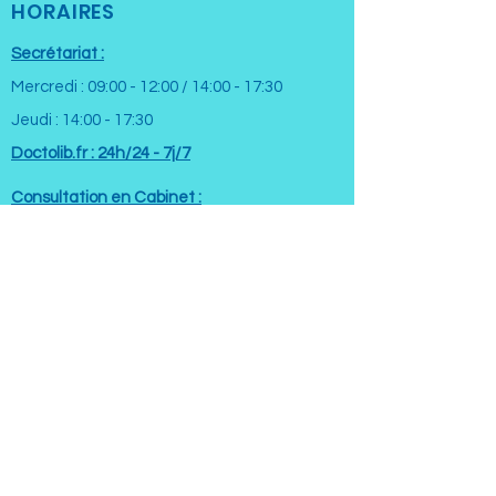
HORAIRES
Secrétariat :
Mercredi : 09:00 - 12:00 / 14:00 - 17:30
Jeudi : 14:00 - 17:30
Doctolib.fr : 24h/24 - 7j/7
Consultation en Cabinet :
Mercredi : 9:30 - 18:00
Jeudi : 14:00 - 18:00
ADRESSE
Immeuble Médipolis
3 Rue Marthourey
42270 Saint-Priest-en-Jarez