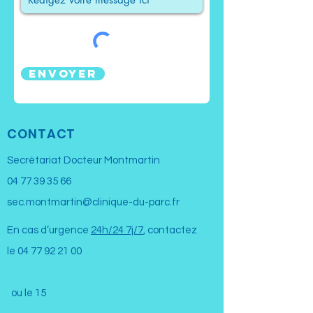
Envoyer
CONTACT
Secrétariat Docteur Montmartin
04 77 39 35 66
sec.montmartin@clinique-du-parc.fr
En cas d’urgence
24h/24 7j/7
, contactez
le
04 77 92 21 00
ou le 15