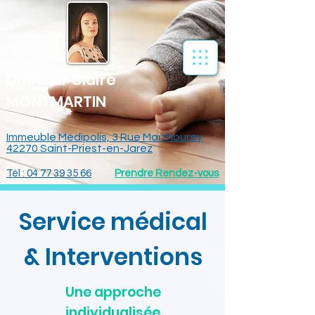
Docteur Claire
MONTMARTIN
Immeuble Médipolis, 3 Rue Marthourey
42270 Saint-Priest-en-Jarez
Tél : 04 77 39 35 66
Prendre Rendez-vous
Service médical
& Interventions
Une approche
individualisée