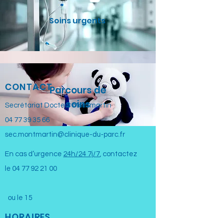
Soins urgents
CONTACT
Parcours de
soins
Secrétariat Docteur Montmartin
04 77 39 35 66
sec.montmartin@clinique-du-parc.fr
En cas d’urgence
24h/24 7j/7
, contactez
le
04 77 92 21 00
ou le 15
HORAIRES