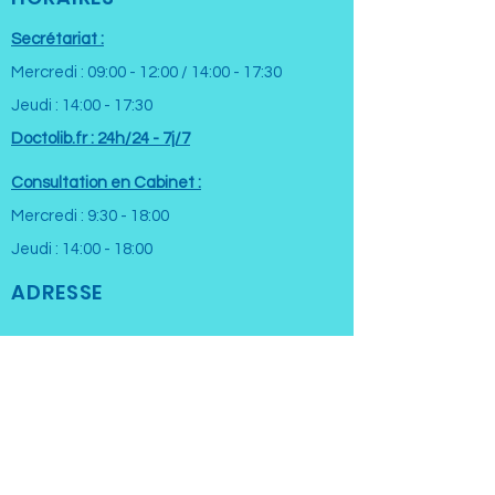
Secrétariat :
Mercredi : 09:00 - 12:00 / 14:00 - 17:30
Jeudi : 14:00 - 17:30
Doctolib.fr : 24h/24 - 7j/7
Consultation en Cabinet :
Mercredi : 9:30 - 18:00
Jeudi : 14:00 - 18:00
ADRESSE
Immeuble Médipolis
3 Rue Marthourey
42270 Saint-Priest-en-Jarez
Parking Privé payant